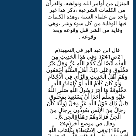
المنزل من أوامر الله ونواهيه. والقرآن
من الكلمات الشرعية ،ذكر هذا غير
واحد من علماء السنة ،وهذه الكلمات
فيها الوقاية من كل سوء وشر ،وهي
وقاية من الشر قبل وقوعه وبعد
وقوعه .
قال ابن عبد البر في التمهيد(م
21ص241): وَفِي هَذَا الْحَدِيثِ مِنَ
الْفِقْهِ أَيْضًا أَنَّ كَلَامَ اللَّهِ عَزَّ وَجَلَّ غَيْرُ
مَخْلُوقٍ وَعَلَى ذَلِكَ أَهْلُ السُّنَّةِ أَجْمَعُونَ
وَهُمْ أَهْلُ الْحَدِيثِ وَالرَّأْيِ فِي الْأَحْكَامِ
وَلَوْ كَانَ كَلَامُ اللَّهِ أَوْ كَلِمَاتُ اللَّهِ
مَخْلُوقَةٌ مَا أَمَرَ رَسُولُ اللَّهِ صَلَّى اللَّهُ
عَلَيْهِ وَسَلَّمَ أَحَدًا أَنْ يَسْتَعِيذَ بِمَخْلُوقٍ
دَلِيلُ ذَلِكَ قَوْلُ اللَّهِ عَزَّ وَجَلَّ {وَأَنَّهُ كَانَ
رِجَالٌ مِنَ الْإِنْسِ يَعُوذُونَ بِرِجَالٍ مِنَ
الْجِنِّ فَزَادُوهُمْ رَهَقًا}[الجن:6]..
وقال في موضع آخر(م24
ص186):وفِي الِاسْتِعَاذَةِ بِكَلِمَاتِ اللَّهِ