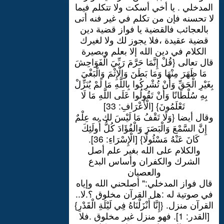
المدخلي . يا أخي أسكت ولا تتكلم فيما
لا تحسنه فإن من تكلم في غير فنه أتى
بالعجائب فالقضية يا فواز قضية دين
قضية عقيدة ،فلا يجوز لك ولا لغيرك
الكلام في دين الله إلا بعلم وبصيرة
قال تعالى {قُلْ إِنَّمَا حَرَّمَ رَبِّيَ الْفَوَاحِشَ
مَا ظَهَرَ مِنْهَا وَمَا بَطَنَ وَالْإِثْمَ وَالْبَغْيَ
بِغَيْرِ الْحَقِّ وَأَنْ تُشْرِكُوا بِاللَّهِ مَا لَمْ يُنَزِّلْ
بِهِ سُلْطَانًا وَأَنْ تَقُولُوا عَلَى اللَّهِ مَا لَا
تَعْلَمُونَ} [الْأَعْرَافِ: 33]
وقال أيضا {وَلَا تَقْفُ مَا لَيْسَ لك به عِلْمٌ
إِنَّ السَّمْعَ وَالْبَصَرَ وَالْفُؤَادَ كُلُّ أُولَئِكَ
كَانَ عَنْهُ مَسْئُولًا} [الْإِسْرَاءِ: 36].
والكلام على الله بغير علم أصل
الشرك والكفران وأساس البدع
والعصيان
قال فواز المدخلي:" أصلحني الله وإياه
في صوتية له :هل القرآن مخلوق ؟.لا..
القرآن منزل. {إِنَّا أَنْزَلْنَاهُ فِي لَيْلَةِ الْقَدْرِ}
[القدر: 1]. فهو منزل غير مخلوق .فلا