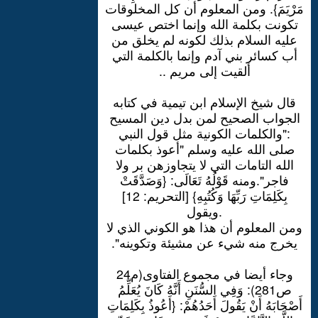
مَرْيَمَ}. ومن المعلوم أن كل المخلوقات
تكونت بكلمة الله وإنما اختص عيسى
عليه السلام بذلك لكونه لم يخلق من
أب كسائر بني آدم وإنما بالكلمة التي
ألقيت إلى مريم ..
قال شيخ الإسلام ابن تيمية في كتابه
الجواب الصحيح لمن بدل دين المسيح
:"والكلمات الكونية مثل قول النبي
صلى الله عليه وسلم "أعوذ بكلمات
الله التامات التي لا يتجاوزهن بر ولا
فاجر".ومنه قَوْلُهُ تَعَالَى: {وَصَدَّقَتْ
بِكَلِمَاتِ رَبِّهَا وَكُتُبِهِ} [التحريم: 12]
.ويقول
ومن المعلوم أن هذا هو الكوني الذي لا
يخرج منه شيء عن مشيئة وتكوينه".
وجاء أيضا في مجموع الفتاوى(م24
ص281): وَفِي السُّنَنِ أَنَّهُ كَانَ يُعَلِّمُ
أَصْحَابَهُ أَنْ يَقُولَ أَحَدُهُمْ: {أَعُوذُ بِكَلِمَاتِ