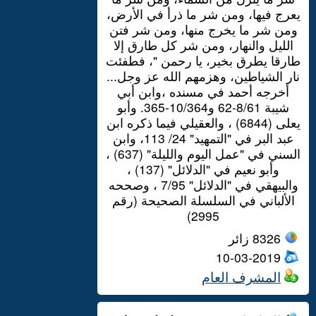
يعرج فيها، ومن شر ما ذرأ في الأرض،
ومن شر ما يخرج منها، ومن شر فتن
الليل والنهار، ومن شر كل طارق إلا
طارقا يطرق بخير، يا رحمن "، فطفئت
نار الشياطين، وهزمهم الله عز وجل...
أخرجه أحمد في مسنده ،وابن أبي
شيبة 8/61-62 و10/364-365. وأبو
يعلى (6844) ، والعقيلي فيما ذكره ابن
عبد البر في "التمهيد" 24/ 113، وابن
السني في "عمل اليوم والليلة" (637) ،
وأبو نعيم في "الدلائل" (137) ،
والبيهقي في "الدلائل" 7/95 ، وصححه
الألباني في السلسلة الصحيحة (رقم
2995)
8326
زائر
10-03-2019
المشرف العام