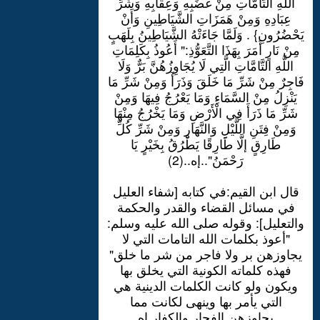
اللَّهِ التَّامَّاتِ مِنْ غَضَبِهِ وَعِقَابِهِ وَشَرِّ
عِبَادِهِ وَمِنْ هَمَزَاتِ الشَّيَاطِينِ وَأَنْ
يَحْضُرُونِ} . وَلَمَّا جَاءَتْهُ الشَّيَاطِينُ بِلَهَبٍ
مِنْ نَارٍ أَمَرَ بِهَذَا التَّعَوُّذِ:" أَعُوذُ بِكَلِمَاتِ
اللَّهِ التَّامَّاتِ الَّتِي لَا يُجَاوِزُهُنَّ بَرٌّ وَلَا
فَاجِرٌ مِنْ شَرِّ مَا خَلَقَ وَذَرَأَ وَمِنْ شَرِّ مَا
يَنْزِلُ مِنْ السَّمَاءِ وَمَا يَعْرُجُ فِيهَا وَمِنْ
شَرِّ مَا ذَرَأَ فِي الْأَرْضِ وَمَا يَخْرُجُ مِنْهَا
وَمِنْ فِتَنِ اللَّيْلِ وَالنَّهَارِ وَمِنْ شَرِّ كُلِّ
طَارِقٍ إلَّا طَارِقًا يَطْرُقُ بِخَيْرٍ يَا
رَحْمَنُ"..إه..(2)
قال ابن القيم:في كتابه [شفاء العليل
في مسائل القضاء والقدر والحكمة
والتعليل]: وقوله صلى الله عليه وسلم:
"أعوذ بكلمات الله التامات التي لا
يجاوزهن بر ولا فاجر من شر ما خلق"
فهذه كلماته الكونية التي يخلق بها
ويكون ولو كانت الكلمات الدينية هي
التي يأمر بها وينهى لكانت مما
يجاوزهن الفجار والكفار.إه