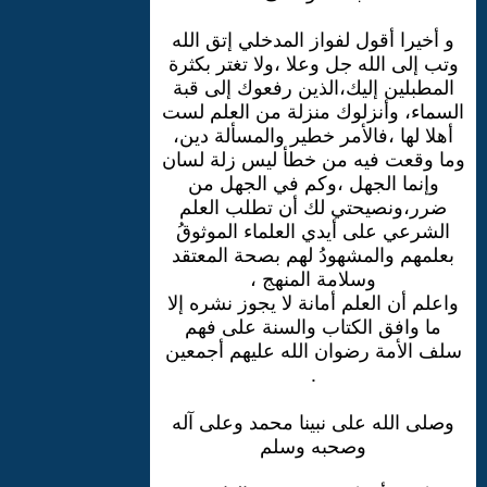
و أخيرا أقول لفواز المدخلي إتق الله
وتب إلى الله جل وعلا ،ولا تغتر بكثرة
المطبلين إليك،الذين رفعوك إلى قبة
السماء، وأنزلوك منزلة من العلم لست
أهلا لها ،فالأمر خطير والمسألة دين،
وما وقعت فيه من خطأ ليس زلة لسان
وإنما الجهل ،وكم في الجهل من
ضرر،ونصيحتي لك أن تطلب العلم
الشرعي على أيدي العلماء الموثوقُ
بعلمهم والمشهودُ لهم بصحة المعتقد
وسلامة المنهج ،
واعلم أن العلم أمانة لا يجوز نشره إلا
ما وافق الكتاب والسنة على فهم
سلف الأمة رضوان الله عليهم أجمعين
.
وصلى الله على نبينا محمد وعلى آله
وصحبه وسلم