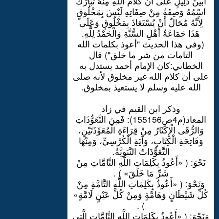
أَبْيَنُ دَلِيلٍ عَلَى أَنَّ كَلَامَ اللَّهِ مِنْهُ تَبَارَكَ
اسْمُهُ وَصِفَةً مِنْ صِفَاتِهِ لَيْسَ بِمَخْلُوقٍ
لِأَنَّهُ مُحَالٌ أَنْ يُسْتَعَاذَ بِمَخْلُوقٍ وَعَلَى
هَذَا جَمَاعَةُ أَهْلِ السُّنَّةِ وَالْحَمْدُ لِلَّهِ.
(وفي هذا الحديث "أعوذ بكلمات الله
التامات من شر ما خلق") قال
الخطابي:كان الإمام أحمد يستدل به
على أن كلام الله غير مخلوق لأنه صلى
الله عليه وسلم لا يستعيذ بمخلوق.
وذكر ابن القيم في زاد
المعاد(م4ص155156): فَمِنَ التَّعَوُّذَاتِ
وَالرُّقَى الْإِكْثَارُ مِنْ قِرَاءَةِ الْمُعَوِّذَتَيْنِ،
وَفَاتِحَةِ الْكِتَابِ، وَآيَةِ الْكُرْسِيِّ، وَمِنْهَا
التَّعَوُّذَاتُ النَّبَوِيَّةُ.
نَحْوَ: ( «أَعُوذُ بِكَلِمَاتِ اللَّهِ التَّامَّاتِ مِنْ
شَرِّ مَا خَلَقَ» ) .
وَنَحْوَ: ( «أَعُوذُ بِكَلِمَاتِ اللَّهِ التَّامَّةِ مِنْ
كُلِّ شَيْطَانٍ وَهَامَّةٍ وَمِنْ كُلِّ عَيْنٍ لَامَّةٍ»
) .
وَنَحْوَ: ( «أَعُوذُ بِكَلِمَاتِ اللَّهِ التَّامَّاتِ الَّتِي