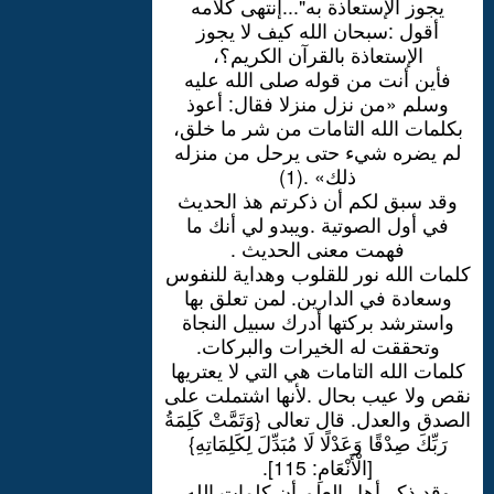
يجوز الإستعاذة به"...إنتهى كلامه
أقول :سبحان الله كيف لا يجوز
الإستعاذة بالقرآن الكريم؟،
فأين أنت من قوله صلى الله عليه
وسلم «من نزل منزلا فقال: أعوذ
بكلمات الله التامات من شر ما خلق،
لم يضره شيء حتى يرحل من منزله
ذلك» .(1)
وقد سبق لكم أن ذكرتم هذ الحديث
في أول الصوتية .ويبدو لي أنك ما
فهمت معنى الحديث .
كلمات الله نور للقلوب وهداية للنفوس
وسعادة في الدارين. لمن تعلق بها
واسترشد بركتها أدرك سبيل النجاة
وتحققت له الخيرات والبركات.
كلمات الله التامات هي التي لا يعتريها
نقص ولا عيب بحال .لأنها اشتملت على
الصدق والعدل. قال تعالى {وَتَمَّتْ كَلِمَةُ
رَبِّكَ صِدْقًا وَعَدْلًا لَا مُبَدِّلَ لِكَلِمَاتِهِ}
[الْأَنْعَامِ: 115].
وقد ذكر أهل العلم أن كلمات الله