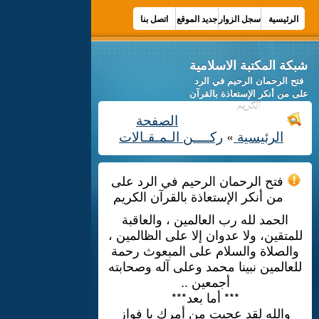
الرئيسية
سجل الزوار
جديد الموقع
اتصل بنا
شبكة المكتبة الاسلامية
فتح الرحمان الرحيم في الرد
على من أنكر الإستعاذة بالقرآن
الكريم
الصفحة
الرئيسية
ركــــن الـمـقـالات
»
فتح الرحمان الرحيم في الرد على
من أنكر الإستعاذة بالقرآن الكريم
الحمد لله رب العالمين ، والعاقبة
للمتقين، ولا عدوان إلا على الظالمين ،
والصلاة والسلام على المبعوث رحمة
للعالمين نبينا محمد وعلى آله وصحابته
أجمعين ..
*** أما بعد***
والله لقد عجبت من أمرك يا فواز