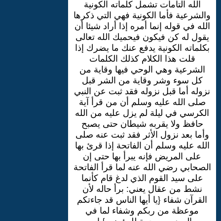
الله التامات تشمل كلماته الكونية
والشرعية فأما الكونية فهي التي ذكرها
الله في قوله إنما أمره إذا أراد شيئا أن
يقول له كن فيكون فيحميك الله تعالى
بكلماته الكونية يدفع عنك ما يضرك إذا
قلت هذا الكلام كذلك الكلمات
الشرعية وهي الوحي فيها وقاية من
كل سوء وشر وقاية من الشر قبل
نزوله أما قبل نزوله فقد ثبت عن النبي
صلى الله عليه وسلم أن من قرأ آية
الكرسي في ليلة لم يزل عليه من الله
حافظ ولا يقربه شيطان حتى يصبح
وأما بعد نزول الأثر فقد ثبت عنه صلى
الله عليه وسلم أن الفاتحة إذا قرئ بها
على المريض فإنه يبرأ بها حتى إن
الصحابي رضي الله عنه لما قرأ الفاتحة
على سيد القوم الذي لدغ قام كأنما
نشط من عقال يعني: برأ حاله لأن
القرآن شفاء {يا أيها الناس قد جاءتكم
موعظة من ربكم وشفاء لما في
الصدور ورحمة للمؤمنين}.إه