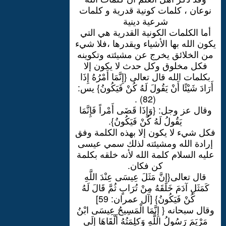
نوعان ، كلمات كونية قدرية و كلمات
شرعية دينية
أما الكلمات الكونية القدرية هي التي
يكون الله بها الأشياء ويقدرها ،فلا شيء
من الخلائق يخرج عن مشيئته وتكوينه
فكل مخلوق وكل حدث لا يكون إلا
بكلمات الله قال تعالى {إِنَّمَا أَمْرُهُ إِذَا
أَرَادَ شَيْئًا أَنْ يَقُولَ لَهُ كُنْ فَيَكُونُ} يس:
(82) .
وقال عز وجل: {وَإِذَا قَضَى أَمْراً فَإِنَّمَا
يَقُولُ لَهُ كُنْ فَيَكُونُ}.
فكل شيء لا يكون إلا بهذه الكلمة وفق
إرادة الله ومشيئته لذلك سمي عيسى
عليه السلام كلمة الله لأنه خلقه بكلمة
كن فكان.
قال تعالى{إِنَّ مَثَلَ عِيسَى عِنْدَ اللَّهِ
كَمَثَلِ آدَمَ خَلَقَهُ مِنْ تُرَابٍ ثُمَّ قَالَ لَهُ
كُنْ فَيَكُونُ} [آل عمران: 59]
وقال سبحانه { إِنَّمَا الْمَسِيحُ عِيسَى ابْنُ
مَرْيَمَ رَسُولُ اللَّهِ وَكلِمَتُهُ أَلْقَاهَا إِلَى