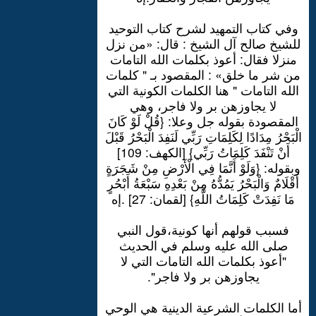
وفي كتاب التمهيد لشرح كتاب التوحيد
للشيخ صالح آل الشيخ : قال: «من نزل
منزلا فقال: أعوذ بكلمات الله التامات
من شر ما خلق» : المقصود بـ " كلمات
الله التامات " هنا الكلمات الكونية التي
لا يجاوزهن بر ولا فاجر، وهي
المقصودة بقوله جل وعلا: {قُلْ لَوْ كَانَ
الْبَحْرُ مِدَادًا لِكَلِمَاتِ رَبِّي لَنَفِدَ الْبَحْرُ قَبْلَ
أَنْ تَنْفَدَ كَلِمَاتُ رَبِّي} [الكهف: 109]
وبقوله: {وَلَوْ أَنَّمَا فِي الْأَرْضِ مِنْ شَجَرَةٍ
أَقْلَامٌ وَالْبَحْرُ يَمُدُّهُ مِنْ بَعْدِهِ سَبْعَةُ أَبْحُرٍ
مَا نَفِدَتْ كَلِمَاتُ اللَّهِ} [لقمان: 27] .إه
فسبب قولهم أنها كونية،قول النبي
صلى الله عليه وسلم في الحديث
"أعوذ بكلمات الله التامات التي لا
يجاوزهن بر ولا فاجر".
أما الكلمات الشرعية الدينية هي الوحي