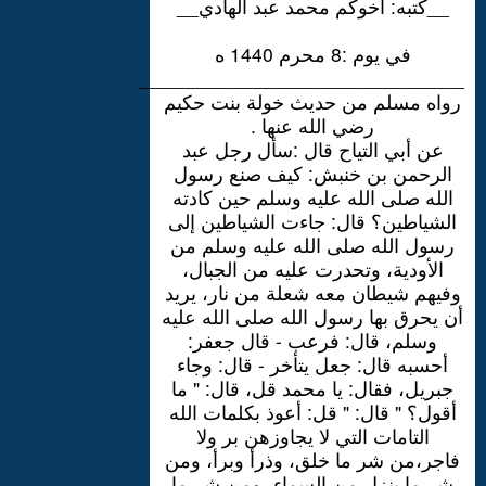
__كتبه: أخوكم محمد عبد الهادي__
في يوم :8 محرم 1440 ه
_____________________________________
رواه مسلم من حديث خولة بنت حكيم
رضي الله عنها .
عن أبي التياح قال :سأل رجل عبد
الرحمن بن خنبش: كيف صنع رسول
الله صلى الله عليه وسلم حين كادته
الشياطين؟ قال: جاءت الشياطين إلى
رسول الله صلى الله عليه وسلم من
الأودية، وتحدرت عليه من الجبال،
وفيهم شيطان معه شعلة من نار، يريد
أن يحرق بها رسول الله صلى الله عليه
وسلم، قال: فرعب - قال جعفر:
أحسبه قال: جعل يتأخر - قال: وجاء
جبريل، فقال: يا محمد قل، قال: " ما
أقول؟ " قال: " قل: أعوذ بكلمات الله
التامات التي لا يجاوزهن بر ولا
فاجر،من شر ما خلق، وذرأ وبرأ، ومن
شر ما ينزل من السماء، ومن شر ما