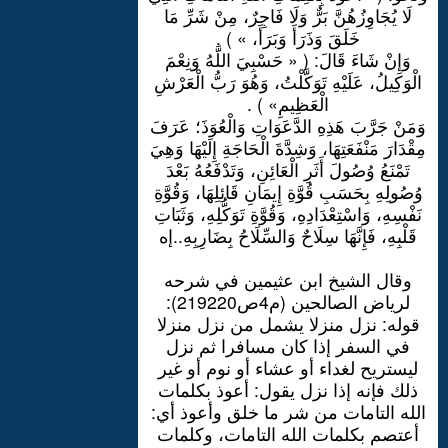
لَا يُجَاوِزُهُنَّ بَرٌّ وَلَا فَاجِرٌ، مِنْ شَرِّ مَا
خَلَقَ وَذَرَأَ وَبَرَأَ، » ) .
وَإِنْ شَاءَ قَالَ: ( « حَسْبِيَ اللَّهُ وَنِعْمَ
الْوَكِيلُ، عَلَيْهِ تَوَكَّلْتُ، وَهُوَ رَبُّ الْعَرْشِ
الْعَظِيمِ» ) .
وَمَنْ جَرَّبَ هَذِهِ الدَّعَوَاتِ وَالْعُوَذَ؛ عَرَفَ
مِقْدَارَ مَنْفَعَتِهَا، وَشِدَّةَ الْحَاجَةِ إِلَيْهَا وَهِيَ
تَمْنَعُ وُصُولَ أَثَرِ الْعَائِنِ، وَتَدْفَعُهُ بَعْدَ
وُصُولِهِ بِحَسَبِ قُوَّةِ إِيمَانِ قَائِلِهَا، وَقُوَّةِ
نَفْسِهِ، وَاسْتِعْدَادِهِ، وَقُوَّةِ تَوَكُّلِهِ، وَثَبَاتِ
قَلْبِهِ، فَإِنَّهَا سِلَاحٌ وَالسِّلَاحُ بِضَارِبِهِ..إه
وقال الشيخ ابن عثيمين في شرحه
لرياض الصالحين (م4ص219220):
قوله: نزل منزلا يشمل من نزل منزلا
في السفر إذا كان مسافرا ثم نزل
ليستريح لغداء أو عشاء أو نوم أو غير
ذلك فإنه إذا نزل يقول: أعوذ بكلمات
الله التامات من شر ما خلق وأعوذ أي:
أعتصم بكلمات الله التامات، وكلمات