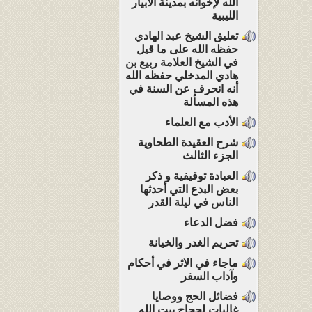
الله لإخوانه بمدينة الأبيار
الليبية
تعليق الشيخ عبد الهادي
حفظه الله على ما قيل
في الشيخ العلامة ربيع بن
هادي المدخلي حفظه الله
أنه انحرف عن السنة في
هذه المسألة
الأدب مع العلماء
شرح العقيدة الطحاوية
الجزء الثالث
العبادة توقيفية و ذكر
بعض البدع التي أحدثها
الناس في ليلة القدر
فضل الدعاء
تحريم الغدر والخيانة
ماجاء في الاثر في أحكام
وآداب السفر
فضائل الحج ووصايا
غاليات لحجاج بيت الله