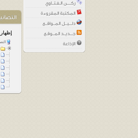
ركــــن الـفـتــاوي
المكتبة المقروءة
التصاني
دلـــيــل المــواقــع
إظهار 
جـــديــد المــوقـع
التص
الإذاعة
ا
ت
خ
خ
د
د
ر