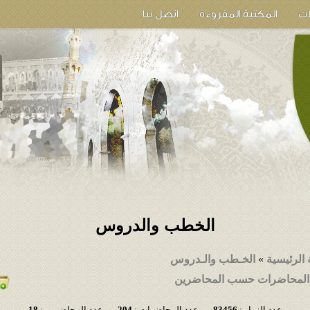
ات
المكتبة المقروءة
اتصل بنا
الخطب والدروس
الرئيسية
»
الخـطب والـدروس
لمحاضرات حسب المحاضرين
عدد الزوار :
83456
عدد المحاضرات :
204
عدد المحاضرين :
18