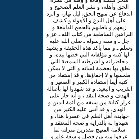
الحق وأهله، و نشر العلم الصحيح و
الدفاع عن منهج الحق، ليل نهار، و الرد
على أهل البدع و الأهواء و كشف
زيفهم و باطلهم بالحجج الدامغة و
البراهين الساطعة من كتاب الله ـ عز و
جل ـ و سنة رسوله ـ صلى الله عليه
وسلم ـ و مما يأكد هذه الحقيقة و يشهد
لها كتبه و مؤلفاته التي خطها بيده، و
محاضراته و أشرطته السمعية التي
نطق بها بعظمة لسانه و التي لا يمكن
طمسها و لا إخفاؤها. و قد إستفاد من
كتبه أيما إستفادة الكبير و الصغير و
القريب و البعيد. و قد شهدوا لها بأصالة
الهدف و صحة النقد ، و أنه جار على
غرار كتابة من سبقه من أئمة الدين و
الهدى. و قد أثنى عليه الكثير من
جهابذة أهل العلم في عصرنا هذا، و
شهدوا له بالدراية و صحة المعتقد و
سلامة المنهج مقدرين منزلته لما
عرفوا منه من فضل و سعة علم و