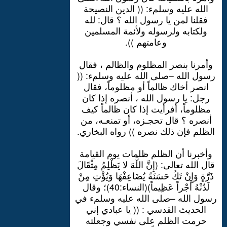
الله عليه وسلمء: (( الدين النصيحة
فقلنا لمن يا رسول الله ؟ قال: لله
ولكتابه ولرسوله ولأئمة المسلمين
وعامتهم )).
وأمرنا بنصر المظلوم والظالم ، فقال
رسول الله –صلى الله عليه وسلمء: ((
انصر أخاك ظالماً أو مظلوماً، فقال
رجل: يا رسول الله ، أنصره إذا كان
مظلوماً، أفرأيت إذا كان ظالماً كيف
أنصره ؟ قال تحجـزه، أو تمنعـه، من
الظلم فإن ذلك نصره )) رواه البخاري.
وأخبرنا أن الظلم ظلمات يوم القيامة
قال الله تعالى: (إِنَّ اللَّهَ لا يَظْلِمُ مِثْقَالَ
ذَرَّةٍ وَإِنْ تَكُ حَسَنَةً يُضَاعِفْهَا وَيُؤْتِ مِنْ
لَدُنْهُ أَجْراً عَظِيماً)(النساء:40)؛ وقال
رسول الله –صلى الله عليه وسلمء في
الحديث القدسي : (( يا عبادي إني
حرمت الظلم على نفسي وجعلته