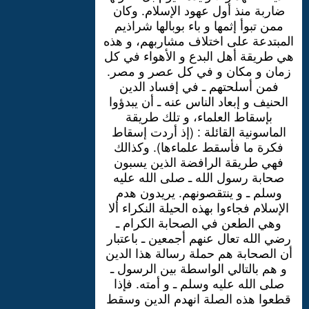
ضاربة منذ أول عهود الإسلام. وكان
ممن تبوأ إثمها و باء بوبالها شراذيم
المبتدعة على اختلاف مشاربهم، و هذه
هي طريقة أهل البدع و الأهواء في كل
زمان و مكان و في كل عصر و مصر.
فمن أسلحتهم ـ في إفساد الدين
الحنيف و إبعاد الناس عنه ـ أن يبدؤوا
بإسقاط العلماء، و تلك طريقة
الماسونية القائلة : (إذ أردت إسقاط
فكرة ما فأسقط علماءها). وكذالك
فهي طريقة الرافضة الذين يسبون
صحابة رسول الله ـ صلى الله عليه
وسلم ـ و ينتقصونهم. يريدون هدم
الإسلام فجاءوا بهذه الحيلة النكراء ألا
وهي الطعن في الصحابة الكرام ـ
رضي الله تعال عنهم أجمعين ـ باعتبار
أن الصحابة هم حملة رسالة هذا الدين
و هم بالتالي الواسطة بين الرسول ـ
صلى الله عليه وسلم ـ و أمته. فإذا
قطعوا هذه الصلة انهدم الدين وسقط