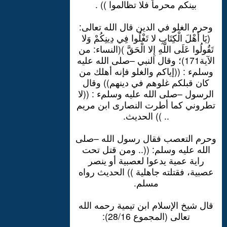
بينكم محرماً فلا تظالموا )) .
وحرم الغلو في الدين قال الله تعالى:
(يَا أَهْلَ الْكِتَابِ لا تَغْلُوا فِي دِينِكُمْ وَلا
تَقُولُوا عَلَى اللَّهِ إِلا الْحَقَّ )(النساء: من
الآية171)؛ وقال النبي –صلى الله عليه
وسلمء : ((إياكم والغلو فإنه أهلك من
كان قبلكم غلوهم في دينهم)) وقال
الرسول –صلى الله عليه وسلمء : ((لا
تطروني كما أطرت النصارى ابن مريم
.. )) الحديث.
وحرم التعصب فقال رسول الله –صلى
الله عليه وسلم: ((.. ومن قتل تحت
راية عمية يدعوا لعصبية أو ينصر
عصبية، فقتلته جاهلية )) الحديث رواه
مسلم.
قال شيخ الإسلام ابن تيمية رحمه الله
تعالى (المجموع 28/16):