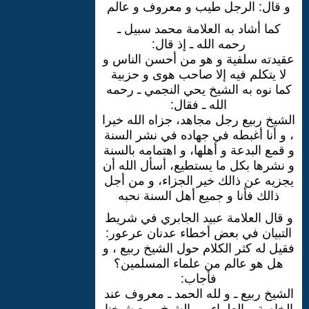
و قال: الرجل طيب و معروف و عالم
كما أشاد به العلامة محمد سبيل ـ
رحمه الله ـ إذ قال:
عقيدته سلفية و هو من أحسن الناس و
لا يتكلم فيه إلا صاحب هوى و حزبية
كما نوه به الشيخ يحي النجمي ـ رحمه
الله ـ فقال:
الشيخ ربيع رجل مجاهد، جزاه الله خيرا
، و أنا أغبطه في جهاده في نشر السنة
و قمع البدعة و أهلها، و اهتمامه بالسنة
و نشرها بكل ما يستطيع، أسأل الله أن
يجزيه عن ذالك خير الجزاء، و من أجل
ذالك فأنا و جميع أهل السنة نحبه
و قال العلامة عبيد الجابري في شريط
التبيان في بعض أخطاء عدنان عرعور:
فقيل له كثر الكلام حول الشيخ ربيع ، و
هل هو عالم من علماء المسلمين؟
فأجاب:
الشيخ ربيع ـ و لله الحمد ـ معروف عند
الخاصة و العلماء ، و الشيخ ربيع شيخنا