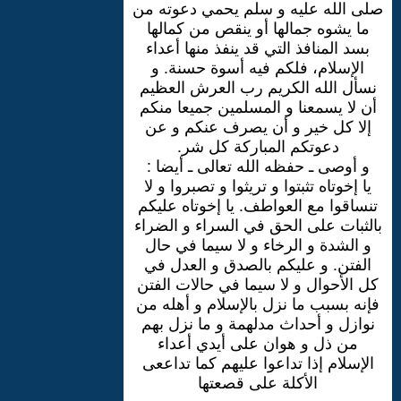
صلى الله عليه و سلم يحمي دعوته من
ما يشوه جمالها أو ينقص من كمالها
بسد المنافذ التي قد ينفذ منها أعداء
الإسلام، فلكم فيه أسوة حسنة. و
نسأل الله الكريم رب العرش العظيم
أن لا يسمعنا و المسلمين جميعا منكم
إلا كل خير و أن يصرف عنكم و عن
دعوتكم المباركة كل شر.
و أوصى ـ حفظه الله تعالى ـ أيضا :
يا إخوتاه تثبتوا و تريثوا و تصبروا و لا
تنساقوا مع العواطف. يا إخوتاه عليكم
بالثبات على الحق في السراء و الضراء
و الشدة و الرخاء و لا سيما في حال
الفتن. و عليكم بالصدق و العدل في
كل الأحوال و لا سيما في حالات الفتن
فإنه بسبب ما نزل بالإسلام و أهله من
نوازل و أحداث مدلهمة و ما نزل بهم
من ذل و هوان على أيدي أعداء
الإسلام إذا تداعوا عليهم كما تداععى
الأكلة على قصعتها