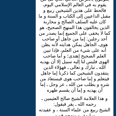
يقوم به في العالم الإسلامي اليوم،
فالحط على هذين الشيخين ربيع و
مقبل الداعيين إلى الكتاب و السنة و ما
كان عليه السلف الصالح و محاربة
الذين يخالفون هذا المنهج الصحيح، هو
كما لا يخفى على الجميع إنما يصدر من
أحد رجلين: إما من جاهل أو صاحب
هوى، الجاهل يمكن هدايته لأنه يظن
أنه على شيء من العلم، فإذا تبين
العلم الصحيح إهتدى؛ و أما صاحب
الهوى فليس لنا إليه سبيل إلا أن يهديه
الله ـ تبارك و تعالى ـ فهؤلاء الذين
ينتقدون الشيخين كما ذكرنا إما جاهل
فيتعلم و إما صاحب هوى قيستعاذ من
شره و يطلب من الله ـ عز وجل ـ إما
أن يهديه و إما أن يقسم ظهره
و هذا العلامة الشيخ صالح العثيمين ـ
رحمه الله ـ يقر فيقول:
الشيخ ربيع من علماء السنة ، و عقيدته
سليمة، و منهجه قويم