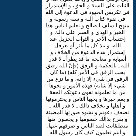
الثبات على السنة و الحق، و الإستمرار
في تكريس الجهود في الدعوة إلى الله
في ضوء كتاب الله و سنة رسوله و
منهج السلف الصالح و تعليم الناس هذا
الخير و الهدى و الصبر على ذالك و
إحتساب الأجر و الثواب الجزيل عند
الله، و نبذ كل ما يأثر أو يعرقل
إستمرار هذه الدعوة من الخلاف و
أسبابه و معالجة ما قد يطرأ ـ لا قدر
الله ـ بالحكمة و الرفق (فإنّ الله رفيق
يحب الرفق في الأمر كله) (ما كان
الرفق في شيء إلا زانه، و ما نزع من
شيء إلا شانه) فهذه الأمور و نحوها
من ما تعلمونه تقوى دعوتكم الحقة
و يعم خيرها و يحبها الناس و يحترمونها
و أهلها و بخلاف ذالك ـ لا قدر الله ـ
تضعف دعوتم و تشوه صورتها المضيئة
و يفرح بذالك خصومها و يجعلون منها
منطلقاتت لصد الناس و صرفهم عنها.
و أنتم تعلمون كيف كان رسول الله