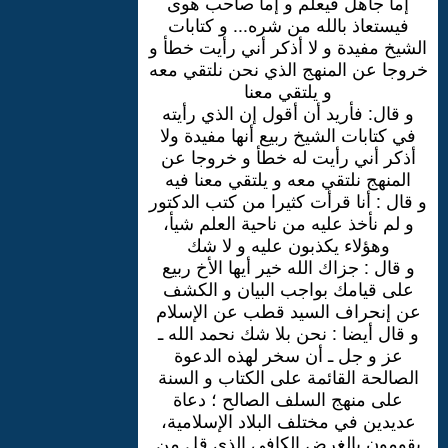
إما جاهل فيعلّم و إما صاحب هوى
فيستعاذ بالله من شره... و كتابات
الشيخ مفيدة و لا أذكر أني رأيت خطأ و
خروجا عن المنهج الذي نحن نلتقي معه
و يلتقي معنا
و قال: فأريد أن أقول إن الذي رأيته
في كتابات الشيخ ربيع أنها مفيدة ولا
أذكر أني رأيت له خطأ و خروجا عن
المنهج نلتقي معه و يلتقي معنا فيه
و قال : أنا قرأت كثيرا من كتب الدكتور
و لم نأخذ عليه من ناحية العلم شيأ،
وهؤلاء يكذبون عليه و لا شك
و قال : جزاك الله خير أيها الأخ ربيع
على قيامك بواجب البيان و الكشف
عن إنحراف السيد قطب عن الإسلام
و قال أيضا : نحن بلا شك نحمد الله ـ
عز و جل ـ أن سخر لهذه الدعوة
الصالحة القائمة على الكتاب و السنة
على منهج السلف الصالح ؛ دعاة
عديدين في مختلف البلاد الإسلامية،
يقومون بالغرض الكافي الذي قل من