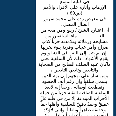
في كتابه الممتع
الإرهاب وأثاره على الأفراد والأمم
(ص89 )
في معرض رده على محمد سرور
الضال المضل .
أن اعتباره الشيخ / ربيع ومن معه من
العــــــــلــــــــماء السلفيين من
مشايخه وزملائه وتلامذته حزباً كذب
صراح وأمر عجاب وفرية يبوء بخزيها
-إن لم يتب إلى الله - في الدنيا ويوم
يقوم الأشهاد ، ذلك لأن السلفية تعني
ماكان عليه السلف الصالح من الصحابة
والتابعين وتابعي التابعين ،
ومن سار على نهجهم إلى يوم الدين
يسمى سلفياً وإن رغم أنف الحسود
وتقطعت أوصاله . وحقاً إنه لايعد
السلفية الصافية النقية حزباً من جملة
الأحزاب المبتدعة إلا من في قلبه غلٌ
عميقٌ وحقدٌ دفينٌ للسلفية وأهلها حقاً
وحقيقة ظاهراً وباطناً .وإنني لأؤكد
لمحمد سرور وأعوانه أنه إذا لم يكن