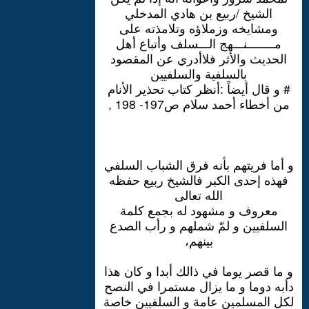
الشيخ /ربيع بن هادي المدخلي
ومشايخه وزملاؤه وتلامذته على
مــــــــنـــهج الـــسلف وأتباع أهل
الحديث والأثر فلاأدري عن المقصود
بالسلفية والسلفيين
# و قال أيضاً :أنظر كتاب تحذير الأنام
من أخطاء أحمد سلام ص197- 198 ,
و أما فريتهم بأنه فرق الشباب السلفي
فهذه إحدى الكبر فالشيخ ربيع حفظه
الله تعالى
معروف و مشهود له بجمع كلمة
السلفيين و لمّ شملهم و رأب الصدع
بينهم،
و ما قصر يوما في ذالك أبدا و كان هذا
دأبه دوما و ما يزال مستمرا في النصح
لكل المسلمين عامة و السلفيين خاصة