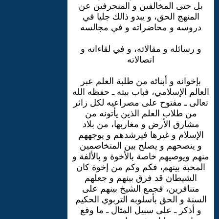
بل حتى المخالفين و المنحرفين عن
المنهج الحق، و يبدو ذالك جليا في
دروسه و محاضراته و في مجالسه
و رسائله و مقالاته، و في لقاءاته و
اتصالاته
بإخوانه و أبنائه من طلبة العلم عبر
العالم الإسلامي، فباب بيته ـ حفظه الله
تعالى ـ مفتوح على مصراعيه لكل زائر
من طلاب العلم الذين يأتونه من
مشارق الأرض و مغاربها، من بلاد
الإسلام و غيرها فيرشدهم و يوجههم
و ينصحهم و يصلح بين المتخاصمين
منهم ويوصيهم خاصة بالأخوة و بالألفة و
المحبة بينهم، فكم وكم من إخوة كان
الشيطان قد فرق بينهم و جعلهم
متنافرين، فجمع الشيخ بينهم على
السنة و الحق بأسلوبه التربوي الحكيم
و أذكر ـ على سبيل المثال ـ ما وقع