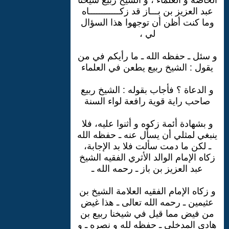
عبد العزيز بن بـــاز قد زكــــــــــــاه
وما كنت أظن أن توجهوا هذا السؤال
لي ،
و سئل ـ حفظه الله ـ ما رأيكم في من
يقول : الشيخ ربيع يطعن في العلماء
و الدعاة ؟ فأجاب بقوله : الشيخ ربيع
صاحب راية قوية رافعة لواء السنة
و بشهادة أئمة زكوه و أثنوا عليه، فلا
ينبغي لمثلي أن يسأل عنه ـ حفظه الله
ـ لكن ما دمت سألت فلا بد الإجابة،
زكاه الإمام الوالد الأثري الفقيه الشيخ
عبد العزيز بن باز ـ رحمه الله ـ
و زكاه الإمام الفقيه العلامة الشيخ بن
عثيمين ـ رحمه الله تعالى ـ هذا غيض
من فيض مما قيل في شيخنا ربيع بن
هادي المدخلي ـ حفظه لله و نصره ـ و