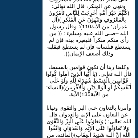
وننهى عن المنكر، قال الله تعالى:
(كُنْتُمْ خَيْرَ أُمَّةٍ أُخْرِجَتْ لِلنَّاسِ تَأْمُرُونَ
بِالْمَعْرُوفِ وَتَنْهَوْنَ عَنِ الْمُنْكَرِ )(آل
عمران: من الآية110)؛ وقال رسول
الله –صلى الله عليه وسلمء : (( من
رأى منكم منكراً فليغيره بيده فإن لم
يستطع فبلسانه فإن لم يستطع فبقلبه
وذلك أضعف الإيمان)).
وكلفنا ربنا أن نكون قوامين بالقسط،
قال الله تعالى: (يَا أَيُّهَا الَّذِينَ آمَنُوا كُونُوا
قَوَّامِينَ بِالْقِسْطِ شُهَدَاءَ لِلَّهِ وَلَوْ عَلَى
أَنْفُسِكُمْ أَوِ الْوَالـِدَيْنِ وَاْلأقْرَبِينَ)(النساء:
من الآية135)الآية.
وأمرنا بالتعاون على البر والتقوى ونهانا
عن التعاون على الإثم والعدوان قال
الله تعالى: ( وَتَعَاوَنُوا عَلَى الْبِرِّ وَالتَّقْوَى
وَلا تَعَاوَنُوا عَلَى الإثْمِ وَالْعُدْوَانِ وَاتَّقُوا
اللَّهَ إِنَّ اللَّهَ شَدِيدُ الْعِقَابِ)(المائدة: من