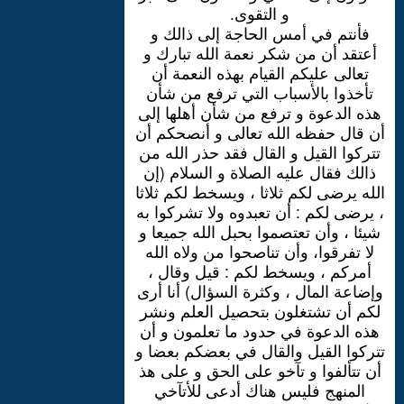
و التقوى.
فأنتم في أمس الحاجة إلى ذالك و
أعتقد أن من شكر نعمة الله تبارك و
تعالى عليكم القيام بهذه النعمة أن
تأخذوا بالأسباب التي ترفع من شأن
هذه الدعوة و ترفع من شأن أهلها إلى
أن قال حفظه الله تعالى و أنصحكم أن
تتركوا القيل و القال فقد حذر الله من
ذالك فقال عليه الصلاة و السلام (إن
الله يرضى لكم ثلاثا ، ويسخط لكم ثلاثا
، يرضى لكم : أن تعبدوه ولا تشركوا به
شيئا ، وأن تعتصموا بحبل الله جميعا و
لا تفرقوا، وأن تناصحوا من ولاه الله
أمركم ، ويسخط لكم : قيل وقال ،
وإضاعة المال ، وكثرة السؤال) أنا أرى
لكم أن تشتغلون بتحصيل العلم ونشر
هذه الدعوة في حدود ما تعلمون و أن
تتركوا القيل والقال في بعضكم بعضا و
أن تتألفوا و تآخو على الحق و على هذ
المنهج فليس هناك أدعى للأتآخي