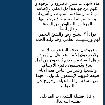
هذه شهادات ممن عاصروه و عرفوه و
كلهم من جهابذة أهل العلم، بالإضافة
إلى كتبه و مقالاته المدونة ، و أشرطته
و محاضراته المسجلة فليرجع إليها
المرتابون الظانّون ظن السوء
و قال أيضاً :
أقول أنَّ الشيخ ربيع والشيخ النجمي
لهم وزنـــهـــم العلمي وهم ولله الحمد
معروفون بصحة المعتقد وسلامته ,
ولايجرحون إلا مَن هو أهلٌ أن يُجرح ,
وأهل السنة من قديم يُنتقدون من أهل
البدع ويُوصفون بأقدح الأوصاف
وأشنعها وكثير من الناس هذه الأيام
ضيقة قلوبهم لايتسعون للدليل ... فهذا
من السفه , وقلة الحياء , وخروج عن
الصواب
و قال فضيلة الشيخ زيد المدخلي
حفظه الله تعالى