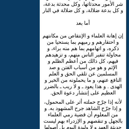
شر الأمور محدثاتها، وكل محدثة بدعة،
و كل بدعة ضلالة، و كل ضلالة في النار
أما بعد
إن إهانة العلماء و الإنتقاص من مكانتهم
و احتقارهم و رميهم بما يستحيا من
ذكره، و اتهامهم بما هم منه براء، و
محاولة تنفير الناس منهم، و تزهيدهم
فيهم، كل ذالك من أعظم الظلم و
الإثم و هو من أسباب الفتن و صد
المسلمين عن تلقي الحق و العلم
النافع عنهم، و ما يحملونه من الخير و
الهدى . و هذا يعود ـ و لا ريب ـ بالضرر
العظيم على إنتشار دعوة الحق.
لأنه إذا جرّح حملته أثر على المحمول،
و إذا جرّح الشاهد جرح المشهود به. و
من المعلوم أن قضية رمي العلماء
بالجهل و تنقصهم و الإزدراء بهم ليست
حديثة العهد و لا وليدة اليوم بل أصولها