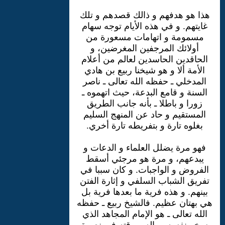
هذا هو هدفهم و ذالك قصدهم و تلك
غايتهم. و في هذه الأيام توجه سهام
مسمومة و اتهامات مسعورة من
أولائك المرجفين المغرضين، و
الحاقدين الحاسدين لعالم من أعلام
الأمة ألا و هو شيخنا ربيع بن هادي
المدخلي ـ حفظه الله تعالى ـ ناصر
السنة و قامع البدعة، حيث اتهموه ـ
زورا و باطلا ـ بأنه جانب الطريق
المستقيم و حاد عن المنهج السليم
بغلوه تارة و بتفريطه تارة أخري.
فهو مرة يضلل العلماء و الدعات و
يبدعهم، و مرة هو مرجئي أسقط
الفروض و الواجبات. و كان سببا في
تفريق الشباب السلفي و إثارة الفتن
بينهم. و هذه فرية ما بعدها فرية بل
هي بهتان عظيم. فالشيخ ربيع ـ حفظه
الله تعالى ـ هو الإمام المجاهد الذي
سخر نفسه وماله و وقته في نصرة