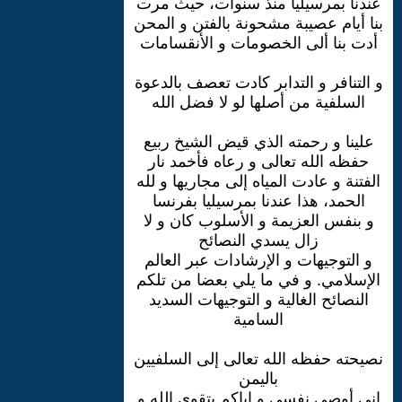
عندنا بمرسيليا منذ سنوات، حيث مرت
بنا أيام عصيبة مشحونة بالفتن و المحن
أدت بنا ألى الخصومات و الأنقسامات
و التنافر و التدابر كادت تعصف بالدعوة
السلفية من أصلها لو لا فضل الله
علينا و رحمته الذي قيض الشيخ ربيع
حفظه الله تعالى و رعاه فأخمد نار
الفتنة و عادت المياه إلى مجاريها و لله
الحمد، هذا عندنا بمرسيليا بفرنسا
و بنفس العزيمة و الأسلوب كان و لا
زال يسدي النصائح
و التوجيهات و الإرشادات عبر العالم
الإسلامي. و في ما يلي بعضا من تلكم
النصائح الغالية و التوجيهات السديد
السامية
نصيحته حفظه الله تعالى إلى السلفيين
باليمن
إني أوصي نفسي و إياكم بتقوى الله و