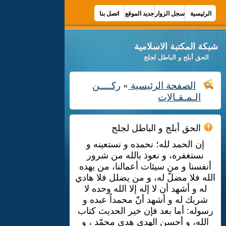
الرئيسية
سجل الزوار
جديد الموقع
اتصل بنا
شبكة المكتبة الاسلامية
الحق أبلج و الباطل لجلج
الصفحة الرئيسية
ركــــن
»
الـمـقـالات
الحق أبلج و الباطل لجلج
إن الحمد لله؛ نحمده و نستعينه و
نستغفره، و نعوذ بالله من شرور
أنفسنا و من سيئات أعمالنا، من يهده
الله فلا مضلّ له، و من يضلل فلا هادي
له و أشهد أن لا إله إلا الله وحده لا
شريك له و أشهد أنّ محمداً عبده و
رسوله: أما بعد فإن خير الحديث كتاب
الله، و أحسن الهدي هدي محمّد ، و