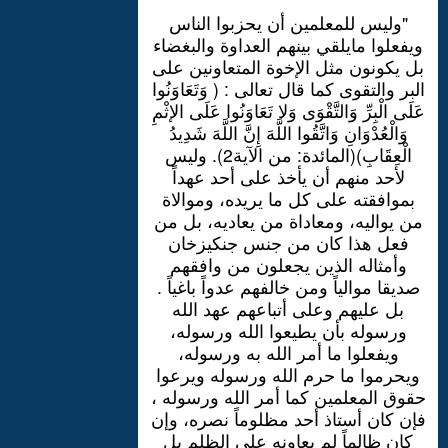
"وليس للمعلمين أن يحزبوا الناس
ويفعلوا مايلقي بينهم العداوة والبغضاء
بل يكونون مثل الإخوة المتعاونين على
البر والتقوى كما قال تعالى : ( وَتَعَاوَنُوا
عَلَى الْبِرِّ وَالتَّقْوَى وَلا تَعَاوَنُوا عَلَى الإثْمِ
وَالْعُدْوَانِ وَاتَّقُوا اللَّهَ إِنَّ اللَّهَ شَدِيدُ
الْعِقَابِ)(المائدة: من الآية2). وليس
لأحد منهم أن يأخذ على أحد عهداً
بموافقته على كل ما يريده، وموالاة
من يواليه، ومعاداة من يعاديه، بل من
فعل هذا كان من جنس جنكيزخان
وأمثاله الذين يجعلون من وافقهم
صديقا موالياً ومن خالفهم عدواً باغياً .
بل عليهم وعلى أتباعهم عهد الله
ورسوله بأن يطيعوا الله ورسوله،
ويفعلوا ما أمر الله به ورسوله،
ويحرموا ما حرم الله ورسوله ويرعوا
حقوق المعلمين كما أمر الله ورسوله ،
فإن كان أستاذ أحد مظلوماً نصره، وإن
كان ظالماً لم يعاونه على الظلم بل