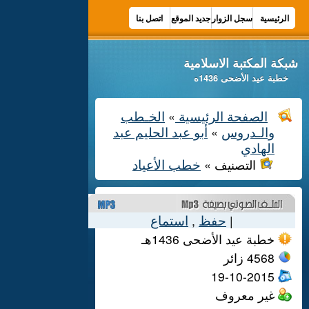
الرئيسية
سجل الزوار
جديد الموقع
اتصل بنا
شبكة المكتبة الاسلامية
خطبة عيد الأضحى 1436ه
الصفحة الرئيسية
الخـطب
»
والـدروس
أبو عبد الحليم عبد
»
الهادي
خطب الأعياد
التصنيف »
حفظ
استماع
,
|
خطبة عيد الأضحى 1436هـ
4568
زائر
19-10-2015
غير معروف