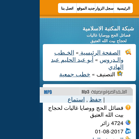
الرئيسية
سجل الزوار
جديد الموقع
اتصل بنا
شبكة المكتبة الاسلامية
فضائل الحج ووصايا غاليات
لحجاج بيت الله العتيق
الصفحة الرئيسية
الخـطب
»
والـدروس
أبو عبد الحليم عبد
»
الهادي
خطب جمعية
التصنيف »
حفظ
استماع
,
|
فضائل الحج ووصايا غاليات لحجاج
بيت الله العتيق
4724
زائر
01-08-2017