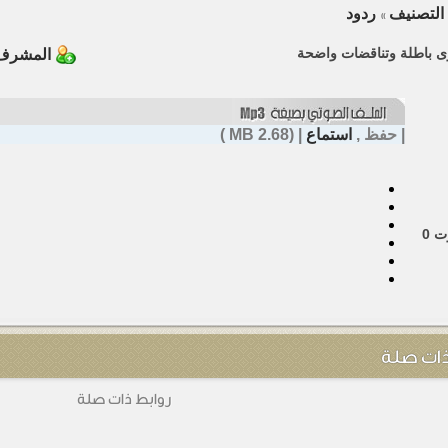
التصنيف
ردود
»
ى باطلة وتناقضات واضحة
المشرف 
|
حفظ
,
استماع
| (2.68 MB )
ت
0
ذات صلة
روابط ذات صلة