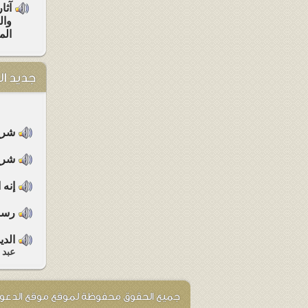
آثا
وال
الم
جديد ا
شرح 
شرح 
إنه 
رسال
الدي
عبد 
جميع الحقوق محفوظة لموقع موقع الدعوة ا