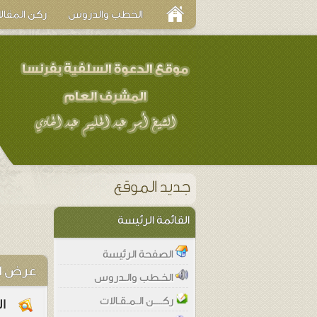
الخطب والدروس
ركن المقال
القائمة الرئيسة
الصفحة الرئيسة
عرض ا
الخـطب والـدروس
ركــــن الـمـقـالات
ا