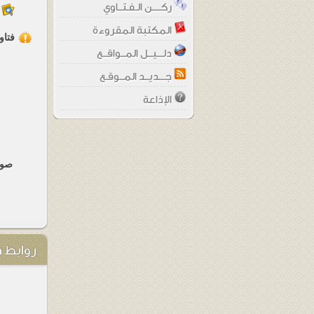
ركــــن الـفـتــاوي
المكتبة المقروءة
فتاو
دلـــيــل المــواقــع
جـــديــد المــوقـع
الإذاعة
صو
روابط 