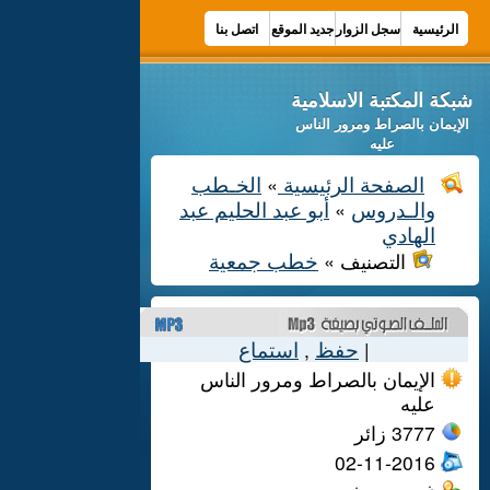
الرئيسية
سجل الزوار
جديد الموقع
اتصل بنا
شبكة المكتبة الاسلامية
الإيمان بالصراط ومرور الناس
عليه
الصفحة الرئيسية
الخـطب
»
والـدروس
أبو عبد الحليم عبد
»
الهادي
خطب جمعية
التصنيف »
حفظ
استماع
,
|
الإيمان بالصراط ومرور الناس
عليه
3777
زائر
02-11-2016