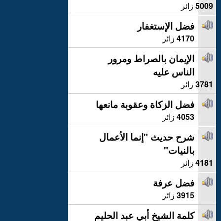
5009
زائر
فضل الإستغفار
4170
زائر
الإيمان بالصراط ومرور
الناس عليه
3781
زائر
فضل الزكاة وعقوبة مانعها
4053
زائر
شرح حديث "إنما الأعمال
بالنيات"
4181
زائر
فضل عرفة
3915
زائر
كلمة الشيخ أبي عبد الحليم