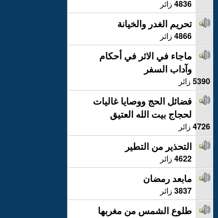
4836
زائر
تحريم الغدر والخيانة
4866
زائر
ماجاء في الاثر في أحكام
وآداب السفر
5390
زائر
فضائل الحج ووصايا غاليات
لحجاج بيت الله العتيق
4726
زائر
التحذير من التطير
4622
زائر
مابعد رمضان
3837
زائر
طلوع الشمس من مغربها