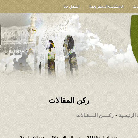
ات
المكتبة المقروءة
اتصل بنا
ركن المقالات
الرئيسية
»
ركــــن الـمـقـالات
عدد الزوار :
25118
عدد المقالات :
56
عدد الاقسام :
3