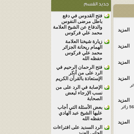
جديد القسم
فتح القدوس في دفع
باطل مرضى النفوس
والدفاع عن الشيخ العلامة
المزيد
محمد علي فركوس
زيارة شيخنا العلامة
المزيد
الهمام ريحانة الجزائر
محمد علي فركوس
حفظه الله
المزيد
فتح الرحمان الرحيم في
الرد على من أنكر
المزيد
الإستعاذة بالقرآن الكريم
ئر
الإصابة في الرد على من
نسب الإرجاء لبعض
الصحابة
المزيد
56
زائر
بعض الأسئلة التي أجاب
عليها الشيخ عبد الهادي
حفظه الله
المزيد
الرد السديد على افتراءات
الجاني العنيد