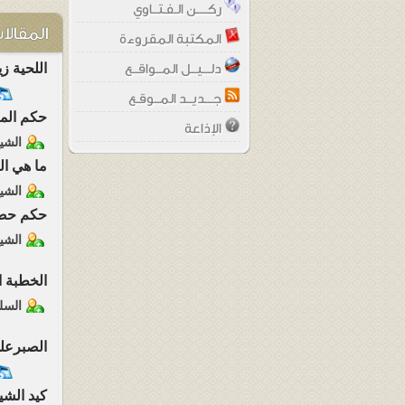
ركــــن الـفـتــاوي
المقالا
المكتبة المقروءة
اللحية ز
دلـــيــل المــواقــع
جـــديــد المــوقـع
حكم الم
الإذاعة
الشيخ
ما هي ال
الشي
حكم حضو
الشي
الخطبة ا
السل
الصبرعلى
كيد الشي